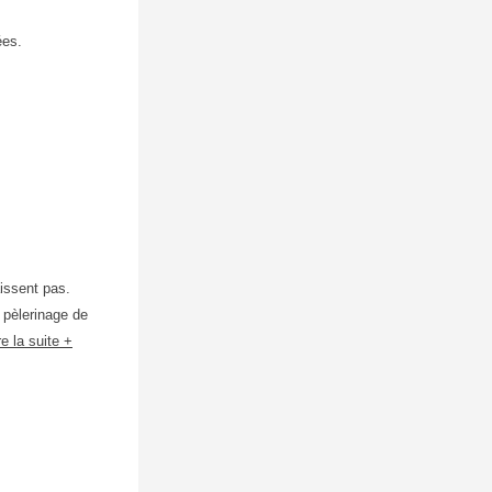
ées.
issent pas.
 pèlerinage de
re la suite +