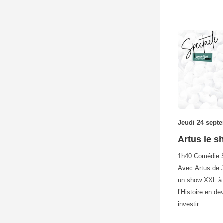
Jeudi 24 sept
Artus le 
1h40 Comédie So
Avec Artus de J
un show XXL à v
l’Histoire en d
investir…