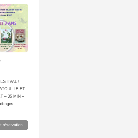
t
FESTIVAL !
/ PATOUILLE ET
 – 35 MIN –
étrages
et réservation