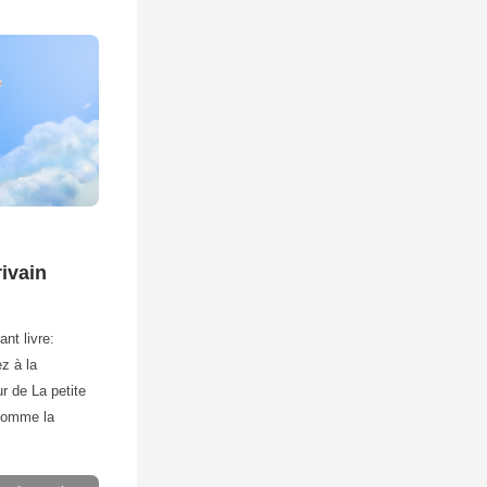
rivain
ant livre:
ez à la
r de La petite
 comme la