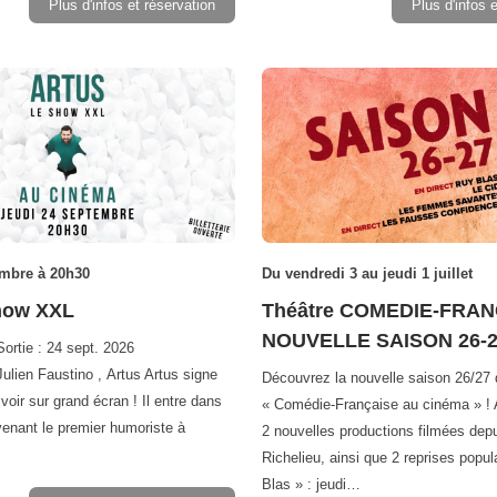
Plus d'infos et réservation
Plus d'infos 
embre à 20h30
Du vendredi 3 au jeudi 1 juillet
show XXL
Théâtre COMEDIE-FRAN
NOUVELLE SAISON 26-
rtie : 24 sept. 2026
ulien Faustino , Artus Artus signe
Découvrez la nouvelle saison 26/27 
oir sur grand écran ! Il entre dans
« Comédie-Française au cinéma » !
evenant le premier humoriste à
2 nouvelles productions filmées depu
Richelieu, ainsi que 2 reprises popul
Blas » : jeudi…