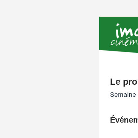
Le pr
Semaine d
Événem