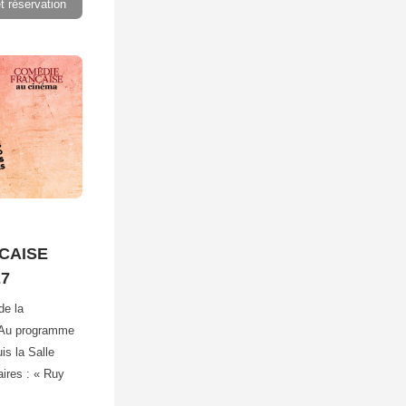
et réservation
CAISE
27
de la
 Au programme
is la Salle
aires : « Ruy