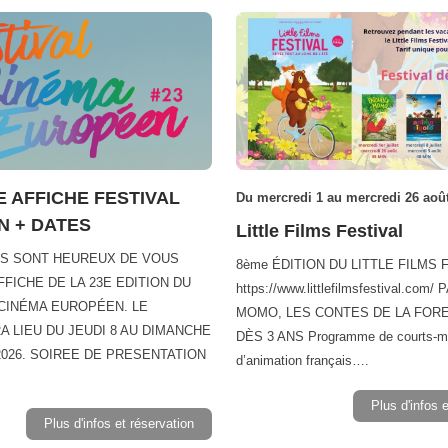
 AFFICHE FESTIVAL
Du mercredi 1 au mercredi 26 aoû
 + DATES
Little Films Festival
PS SONT HEUREUX DE VOUS
8ème ÉDITION DU LITTLE FILMS 
FFICHE DE LA 23E EDITION DU
https://www.littlefilmsfestival.com
 CINÉMA EUROPÉEN. LE
MOMO, LES CONTES DE LA FORET
A LIEU DU JEUDI 8 AU DIMANCHE
DÈS 3 ANS Programme de courts-m
2026. SOIREE DE PRESENTATION
d’animation français….
Plus d'infos 
Plus d'infos et réservation