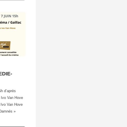
EDIE-
5h d’après
 Ivo Van Hove
n Ivo Van Hove
 Damnés »