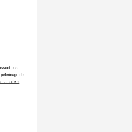
issent pas.
 pèlerinage de
re la suite +