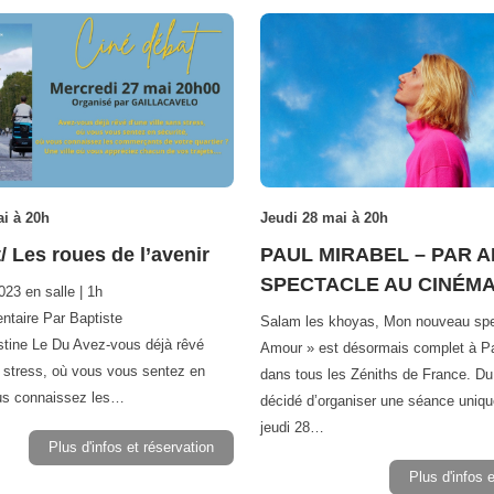
i à 20h
Jeudi 28 mai à 20h
/ Les roues de l’avenir
PAUL MIRABEL – PAR A
SPECTACLE AU CINÉM
23 en salle | 1h
ntaire Par Baptiste
Salam les khoyas, Mon nouveau spe
stine Le Du Avez-vous déjà rêvé
Amour » est désormais complet à Pa
s stress, où vous vous sentez en
dans tous les Zéniths de France. Du
ous connaissez les…
décidé d’organiser une séance uniqu
jeudi 28…
Plus d'infos et réservation
Plus d'infos 