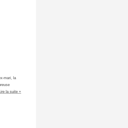
x-mari, la
ureuse
Lire la suite +