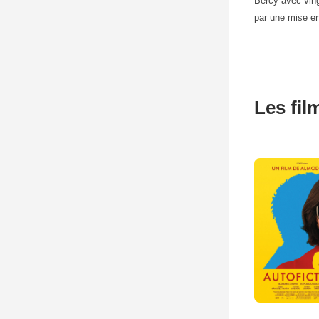
Bercy avec vin
par une mise 
Les fil