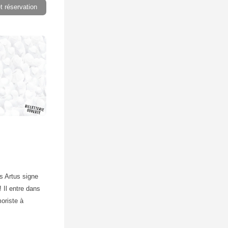
et réservation
s Artus signe
 Il entre dans
moriste à