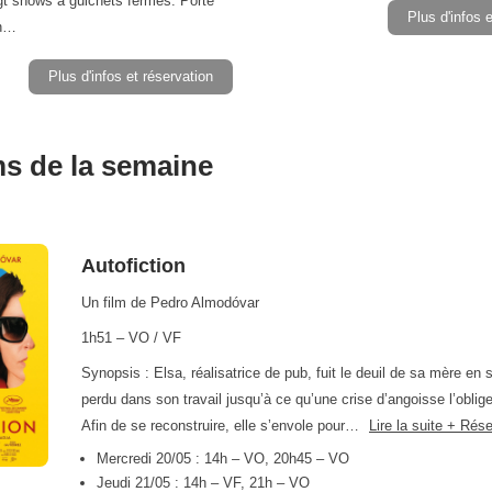
gt shows à guichets fermés. Porté
Plus d'infos 
en…
Plus d'infos et réservation
ms de la semaine
Autofiction
Un film de Pedro Almodóvar
1h51 – VO / VF
Synopsis : Elsa, réalisatrice de pub, fuit le deuil de sa mère en 
perdu dans son travail jusqu’à ce qu’une crise d’angoisse l’oblige 
Afin de se reconstruire, elle s’envole pour…
Lire la suite + Rés
Mercredi 20/05 : 14h – VO, 20h45 – VO
Jeudi 21/05 : 14h – VF, 21h – VO