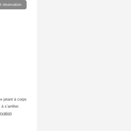
et réservation
se jetant à corps
à s’arrêter.
ervation