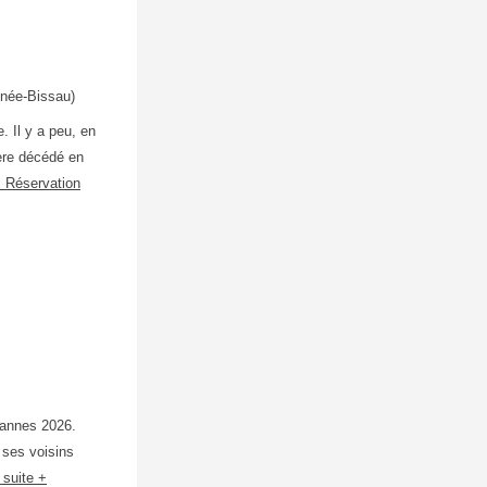
inée-Bissau)
. Il y a peu, en
ère décédé en
 + Réservation
Cannes 2026.
 ses voisins
a suite +