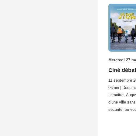
Mercredi 27 ma
Ciné débat
11 septembre 20
06min | Docume
Lemaitre, Augu
d’une ville san
sécurité, où v