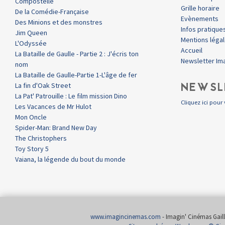
Compostelle
Grille horaire
De la Comédie-Française
Evènements
Des Minions et des monstres
Infos pratique
Jim Queen
Mentions léga
L'Odyssée
Accueil
La Bataille de Gaulle - Partie 2 : J'écris ton
Newsletter Im
nom
La Bataille de Gaulle-Partie 1-L'âge de fer
NEWSL
La fin d'Oak Street
La Pat' Patrouille : Le film mission Dino
Cliquez ici pour 
Les Vacances de Mr Hulot
Mon Oncle
Spider-Man: Brand New Day
The Christophers
Toy Story 5
Vaiana, la légende du bout du monde
www.imagincinemas.com
- Imagin' Cinémas Gailla