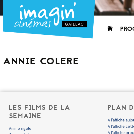
Aller
PRO
au
contenu
AUJO
CETT
ANNIE COLERE
PROC
GRIL
P
PD
LES FILMS DE LA
PLAN D
SEMAINE
A l’affiche aujo
A l’affiche ce
Animo rigolo
A l’affiche pr