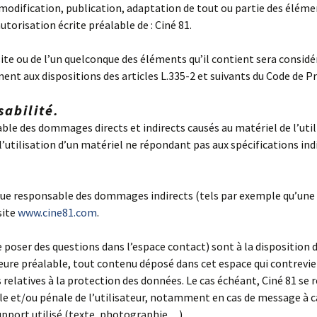
odification, publication, adaptation de tout ou partie des élémen
autorisation écrite préalable de : Ciné 81.
ite ou de l’un quelconque des éléments qu’il contient sera consi
t aux dispositions des articles L.335-2 et suivants du Code de Pr
sabilité.
le des dommages directs et indirects causés au matériel de l’utilis
’utilisation d’un matériel ne répondant pas aux spécifications indi
ue responsable des dommages indirects (tels par exemple qu’une 
site
www.cine81.com
.
 poser des questions dans l’espace contact) sont à la disposition de
ure préalable, tout contenu déposé dans cet espace qui contrevien
s relatives à la protection des données. Le cas échéant, Ciné 81 se 
le et/ou pénale de l’utilisateur, notamment en cas de message à ca
upport utilisé (texte, photographie…).