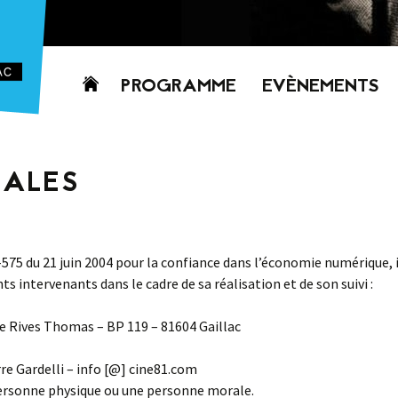
Aller
PROGRAMME
EVÈNEMENTS
au
contenu
AUJOURD’HUI
CETTE SEMAINE
GALES
PROCHAINEMENT
GRILLE HORAIRE
PROGRAMME
04-575 du 21 juin 2004 pour la confiance dans l’économie numérique, i
PDF
nts intervenants dans le cadre de sa réalisation et de son suivi :
ace Rives Thomas – BP 119 – 81604 Gaillac
re Gardelli – info [@] cine81.com
personne physique ou une personne morale.