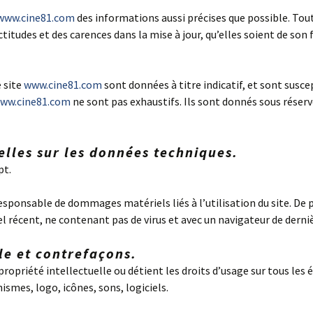
www.cine81.com
des informations aussi précises que possible. Tout
tudes et des carences dans la mise à jour, qu’elles soient de son fa
e site
www.cine81.com
sont données à titre indicatif, et sont suscep
ww.cine81.com
ne sont pas exhaustifs. Ils sont donnés sous réser
elles sur les données techniques.
pt.
esponsable de dommages matériels liés à l’utilisation du site. De pl
iel récent, ne contenant pas de virus et avec un navigateur de dern
lle et contrefaçons.
propriété intellectuelle ou détient les droits d’usage sur tous les 
mes, logo, icônes, sons, logiciels.