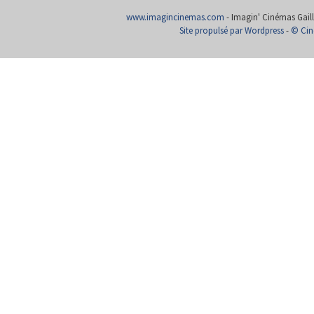
www.imagincinemas.com
- Imagin' Cinémas Gailla
Site propulsé par Wordpress
-
© Cin