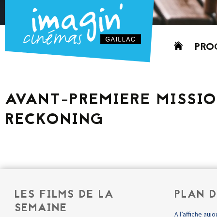
Aller
PRO
au
contenu
AUJO
CETT
AVANT-PREMIERE MISSION
PROC
RECKONING
GRIL
P
PD
LES FILMS DE LA
PLAN D
SEMAINE
A l’affiche aujo