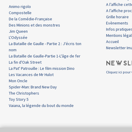
A l’affiche ce
Animo rigolo
A l’affiche pr
Compostelle
Grille horaire
De la Comédie-Française
Evènements
Des Minions et des monstres
Infos pratique
Jim Queen
Mentions léga
L'Odyssée
Accueil
La Bataille de Gaulle - Partie 2 : J'écris ton
Newsletter Im
nom
La Bataille de Gaulle-Partie 1-L'âge de fer
NEWSL
La fin d'Oak Street
La Pat' Patrouille : Le film mission Dino
Cliquez ici pour 
Les Vacances de Mr Hulot
Mon Oncle
Spider-Man: Brand New Day
The Christophers
Toy Story 5
Vaiana, la légende du bout du monde