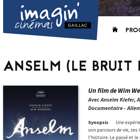
Aller
PRO
au
contenu
AUJO
CETT
ANSELM (LE BRUIT
PROC
GRIL
P
Un film de Wim W
PD
Avec Anselm Kiefer, 
Documentaire - Allem
Synopsis
Une expérie
son parcours de vie, ses 
l’histoire. Le passé et l