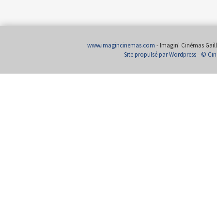
www.imagincinemas.com
- Imagin' Cinémas Gailla
Site propulsé par Wordpress
-
© Cin