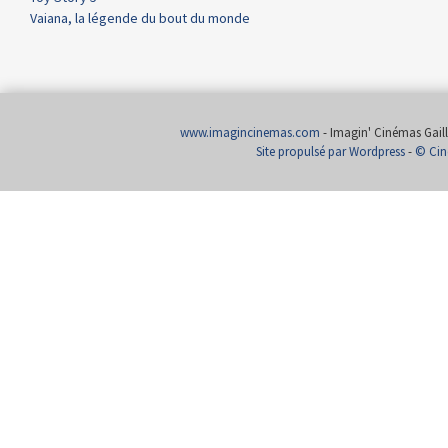
Vaiana, la légende du bout du monde
www.imagincinemas.com
- Imagin' Cinémas Gailla
Site propulsé par Wordpress
-
© Cin