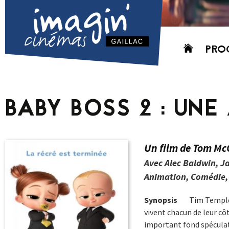
Aller
PRO
au
contenu
AUJO
CETT
BABY BOSS 2 : UNE
PROC
GRIL
P
Un film de Tom Mc
PD
Avec Alec Baldwin, J
Animation, Comédie, 
Synopsis
Tim Templet
vivent chacun de leur cô
important fond spéculati