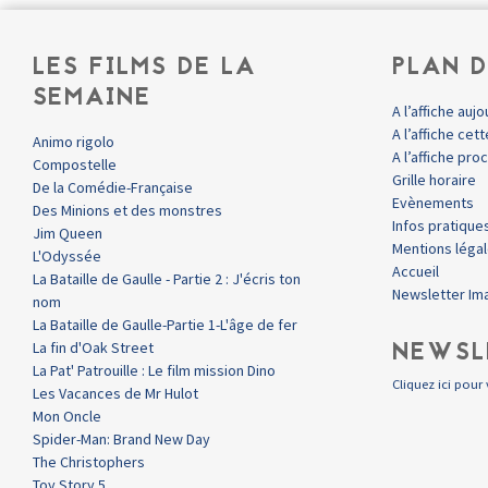
LES FILMS DE LA
PLAN D
SEMAINE
A l’affiche aujo
A l’affiche ce
Animo rigolo
A l’affiche pr
Compostelle
Grille horaire
De la Comédie-Française
Evènements
Des Minions et des monstres
Infos pratique
Jim Queen
Mentions léga
L'Odyssée
Accueil
La Bataille de Gaulle - Partie 2 : J'écris ton
Newsletter Im
nom
La Bataille de Gaulle-Partie 1-L'âge de fer
NEWSL
La fin d'Oak Street
La Pat' Patrouille : Le film mission Dino
Cliquez ici pour 
Les Vacances de Mr Hulot
Mon Oncle
Spider-Man: Brand New Day
The Christophers
Toy Story 5