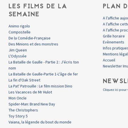
LES FILMS DE LA
PLAN D
SEMAINE
A l’affiche aujo
A l’affiche ce
Animo rigolo
A l’affiche pr
Compostelle
Grille horaire
De la Comédie-Française
Evènements
Des Minions et des monstres
Infos pratique
Jim Queen
Mentions léga
L'Odyssée
Accueil
La Bataille de Gaulle - Partie 2 : J'écris ton
Newsletter Im
nom
La Bataille de Gaulle-Partie 1-L'âge de fer
NEWSL
La fin d'Oak Street
La Pat' Patrouille : Le film mission Dino
Cliquez ici pour 
Les Vacances de Mr Hulot
Mon Oncle
Spider-Man: Brand New Day
The Christophers
Toy Story 5
Vaiana, la légende du bout du monde