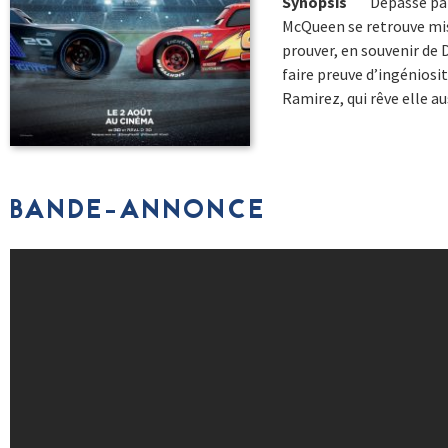
Synopsis
Dépassé par
McQueen se retrouve mis 
prouver, en souvenir de D
faire preuve d’ingéniosi
Ramirez, qui rêve elle aus
BANDE-ANNONCE