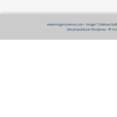
www.imagincinemas.com
- Imagin' Cinémas Gailla
Site propulsé par Wordpress
-
© Cin