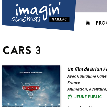
Aller
PRO
au
contenu
AUJO
CETT
CARS 3
PROC
GRIL
P
Un film de Brian F
PD
Avec Guillaume Canet,
France
Animation, Aventure, 
JEUNE PUBLIC