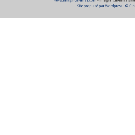
www.imagincinemas.com
- Imagin' Cinémas Gailla
Site propulsé par Wordpress
-
© Cin