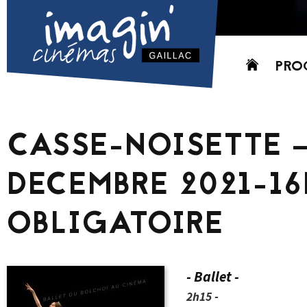
Aller
PRO
au
contenu
AUJO
CETT
CASSE-NOISETTE 
PROC
GRIL
DECEMBRE 2021-16
P
PD
OBLIGATOIRE
- Ballet -
2h15 -