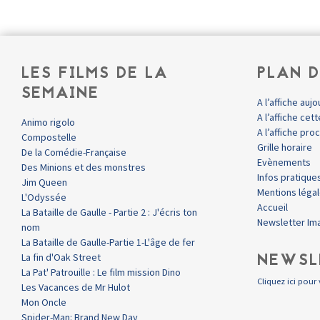
LES FILMS DE LA
PLAN D
SEMAINE
A l’affiche aujo
A l’affiche ce
Animo rigolo
A l’affiche pr
Compostelle
Grille horaire
De la Comédie-Française
Evènements
Des Minions et des monstres
Infos pratique
Jim Queen
Mentions léga
L'Odyssée
Accueil
La Bataille de Gaulle - Partie 2 : J'écris ton
Newsletter Im
nom
La Bataille de Gaulle-Partie 1-L'âge de fer
NEWSL
La fin d'Oak Street
La Pat' Patrouille : Le film mission Dino
Cliquez ici pour 
Les Vacances de Mr Hulot
Mon Oncle
Spider-Man: Brand New Day