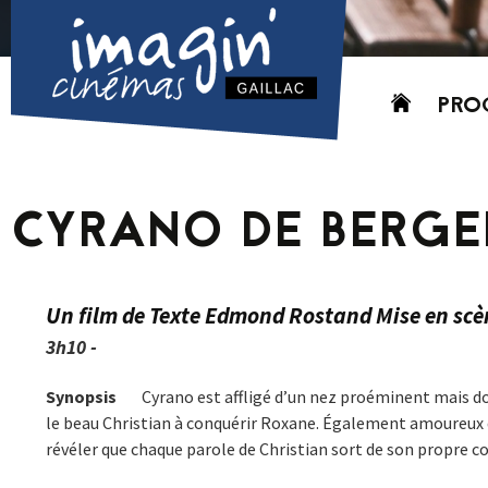
Aller
PRO
au
contenu
AUJO
CETT
CYRANO DE BERG
PROC
GRIL
P
Un film de Texte Edmond Rostand Mise en scè
PD
3h10 -
Synopsis
Cyrano est affligé d’un nez proéminent mais do
le beau Christian à conquérir Roxane. Également amoureux de l
révéler que chaque parole de Christian sort de son propre co