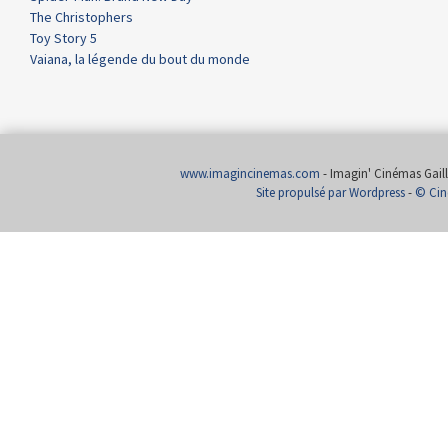
The Christophers
Toy Story 5
Vaiana, la légende du bout du monde
www.imagincinemas.com
- Imagin' Cinémas Gailla
Site propulsé par Wordpress
-
© Cin