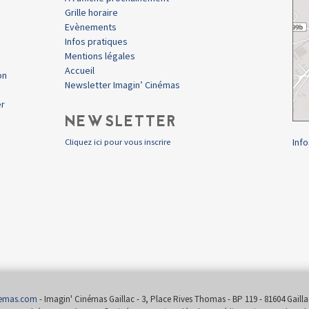
Grille horaire
Evènements
Infos pratiques
Mentions légales
Accueil
on
Newsletter Imagin’ Cinémas
er
NEWSLETTER
Info
Cliquez ici pour vous inscrire
nemas.com
- Imagin' Cinémas Gaillac - 3, Place Rives Thomas - BP 119 - 81604 Gaillac