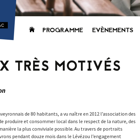
Aller
PROGRAMME
EVÈNEMENTS
au
contenu
AUJOURD’HUI
CETTE SEMAINE
X TRÈS MOTIVÉS
PROCHAINEMENT
GRILLE HORAIRE
PROGRAMME
on
PDF
veyronnais de 80 habitants, a vu naître en 2012 l’association des
e produire et consommer local dans le respect de la nature, des
anière la plus conviviale possible. Au travers de portraits
uivrons pendant douze mois dans le Lévézou l’engagement