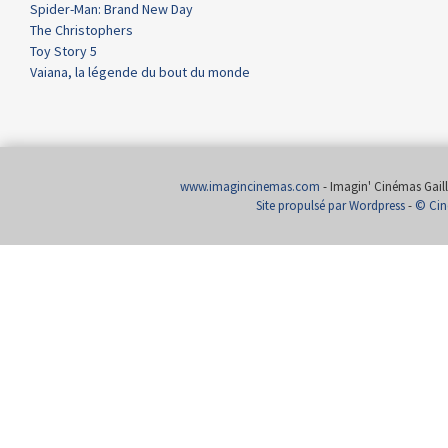
Spider-Man: Brand New Day
The Christophers
Toy Story 5
Vaiana, la légende du bout du monde
www.imagincinemas.com
- Imagin' Cinémas Gailla
Site propulsé par Wordpress
-
© Cin