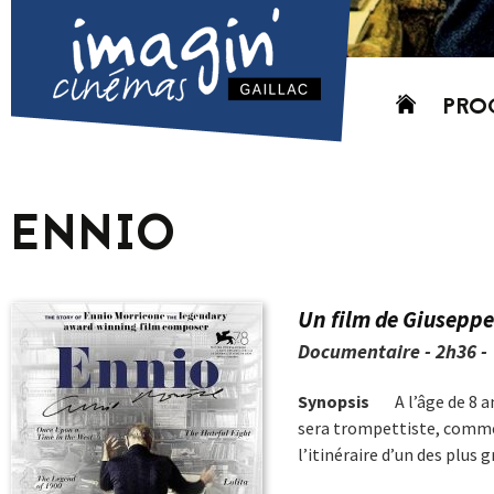
Aller
PRO
au
contenu
AUJO
CETT
ENNIO
PROC
GRIL
P
Un film de Giuseppe
PD
Documentaire - 2h36 -
Synopsis
A l’âge de 8 
sera trompettiste, comme 
l’itinéraire d’un des plus