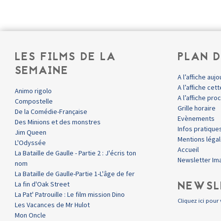
LES FILMS DE LA
PLAN D
SEMAINE
A l’affiche aujo
A l’affiche ce
Animo rigolo
A l’affiche pr
Compostelle
Grille horaire
De la Comédie-Française
Evènements
Des Minions et des monstres
Infos pratique
Jim Queen
Mentions léga
L'Odyssée
Accueil
La Bataille de Gaulle - Partie 2 : J'écris ton
Newsletter Im
nom
La Bataille de Gaulle-Partie 1-L'âge de fer
NEWSL
La fin d'Oak Street
La Pat' Patrouille : Le film mission Dino
Cliquez ici pour 
Les Vacances de Mr Hulot
Mon Oncle