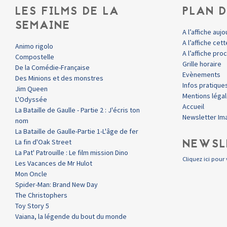
LES FILMS DE LA
PLAN D
SEMAINE
A l’affiche aujo
A l’affiche ce
Animo rigolo
A l’affiche pr
Compostelle
Grille horaire
De la Comédie-Française
Evènements
Des Minions et des monstres
Infos pratique
Jim Queen
Mentions léga
L'Odyssée
Accueil
La Bataille de Gaulle - Partie 2 : J'écris ton
Newsletter Im
nom
La Bataille de Gaulle-Partie 1-L'âge de fer
NEWSL
La fin d'Oak Street
La Pat' Patrouille : Le film mission Dino
Cliquez ici pour 
Les Vacances de Mr Hulot
Mon Oncle
Spider-Man: Brand New Day
The Christophers
Toy Story 5
Vaiana, la légende du bout du monde