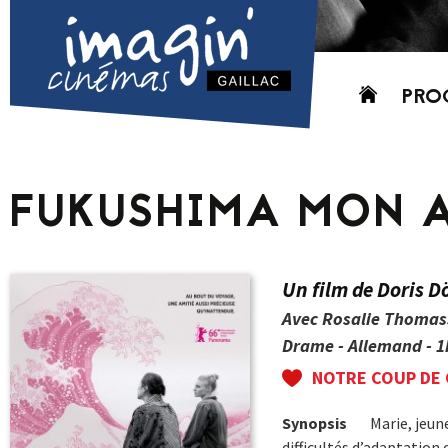
Aller
PRO
au
contenu
AUJO
CETT
FUKUSHIMA MON 
PROC
GRIL
P
Un film de Doris D
PD
Avec Rosalie Thomas
Drame - Allemand - 1
NOTRE COUP DE
Synopsis
Marie, jeun
difficultés d’adaptation 