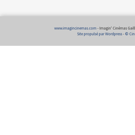
www.imagincinemas.com
- Imagin' Cinémas Gailla
Site propulsé par Wordpress
-
© Cin