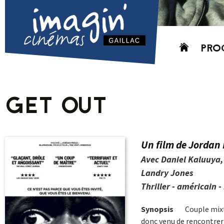
Aller
PRO
au
contenu
AUJO
CETT
GET OUT
PROC
GRIL
P
Un film de Jordan 
PD
Avec Daniel Kaluuya, 
Landry Jones
Thriller - américain -
Synopsis
Couple mixt
donc venu de rencontrer 