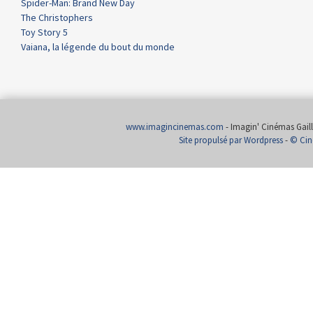
Spider-Man: Brand New Day
The Christophers
Toy Story 5
Vaiana, la légende du bout du monde
www.imagincinemas.com
- Imagin' Cinémas Gailla
Site propulsé par Wordpress
-
© Cin