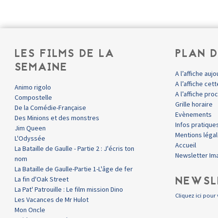
LES FILMS DE LA
PLAN D
SEMAINE
A l’affiche aujo
A l’affiche ce
Animo rigolo
A l’affiche pr
Compostelle
Grille horaire
De la Comédie-Française
Evènements
Des Minions et des monstres
Infos pratique
Jim Queen
Mentions léga
L'Odyssée
Accueil
La Bataille de Gaulle - Partie 2 : J'écris ton
Newsletter Im
nom
La Bataille de Gaulle-Partie 1-L'âge de fer
NEWSL
La fin d'Oak Street
La Pat' Patrouille : Le film mission Dino
Cliquez ici pour 
Les Vacances de Mr Hulot
Mon Oncle