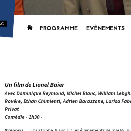
Aller
PROGRAMME
EVÈNEMENTS
au
contenu
AUJOURD’HUI
CETTE SEMAINE
PROCHAINEMENT
GRILLE HORAIRE
PROGRAMME
Un film de Lionel Baier
PDF
Avec Dominique Reymond, Michel Blanc, William Lebghil,
Rovère, Ethan Chimienti, Adrien Barazzone, Larisa Faber
Privat
Comédie - 1h30 -
Synopsis
Christophe, 9 ans, vit les événements de mai 68, p