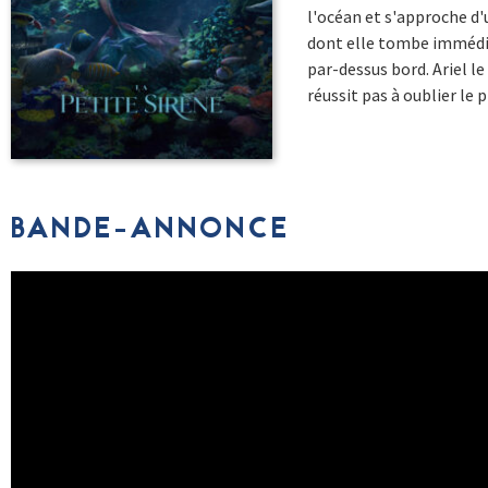
l'océan et s'approche d'
dont elle tombe immédia
par-dessus bord. Ariel le
réussit pas à oublier le p
BANDE-ANNONCE