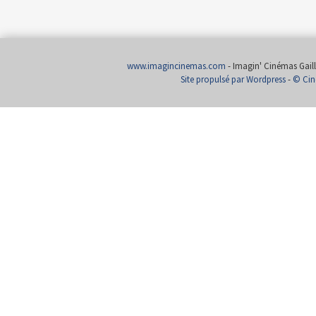
www.imagincinemas.com
- Imagin' Cinémas Gailla
Site propulsé par Wordpress
-
© Cin