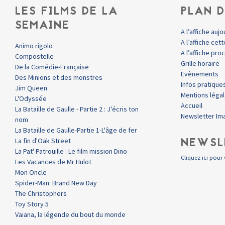
LES FILMS DE LA
PLAN D
SEMAINE
A l’affiche aujo
A l’affiche ce
Animo rigolo
A l’affiche pr
Compostelle
Grille horaire
De la Comédie-Française
Evènements
Des Minions et des monstres
Infos pratique
Jim Queen
Mentions léga
L'Odyssée
Accueil
La Bataille de Gaulle - Partie 2 : J'écris ton
Newsletter Im
nom
La Bataille de Gaulle-Partie 1-L'âge de fer
NEWSL
La fin d'Oak Street
La Pat' Patrouille : Le film mission Dino
Cliquez ici pour 
Les Vacances de Mr Hulot
Mon Oncle
Spider-Man: Brand New Day
The Christophers
Toy Story 5
Vaiana, la légende du bout du monde