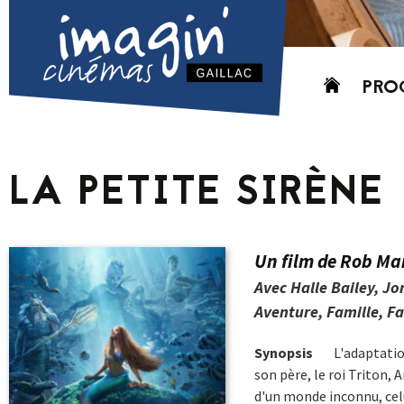
Aller
PRO
au
contenu
AUJO
CETT
LA PETITE SIRÈNE
PROC
GRIL
P
Un film de Rob Ma
PD
Avec Halle Bailey, J
Aventure, Famille, Fa
Synopsis
L'adaptation
son père, le roi Triton, A
d'un monde inconnu, cel