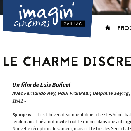
Aller
PRO
au
contenu
AUJO
CETT
LE CHARME DISCRE
PROC
GRIL
P
Un film de Luis Buñuel
PD
Avec Fernando Rey, Paul Frankeur, Delphine Seyrig,
1h41 -
Synopsis
Les Thévenot viennent dîner chez les Sénéchal. S
lendemain. Thévenot invite tout le monde dans une auberge
Nouvelle réception, le samedi, mais cette fois les Sénéchal s