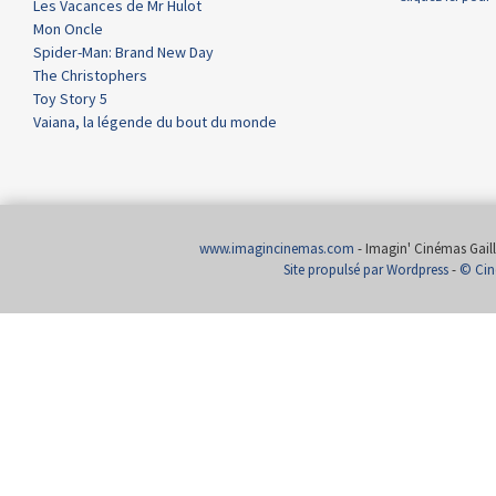
Les Vacances de Mr Hulot
Mon Oncle
Spider-Man: Brand New Day
The Christophers
Toy Story 5
Vaiana, la légende du bout du monde
www.imagincinemas.com
- Imagin' Cinémas Gailla
Site propulsé par Wordpress
-
© Cin