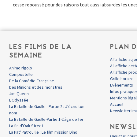
cesse repoussé pour des raisons tout aussi absurdes les unes
LES FILMS DE LA
PLAN D
SEMAINE
A l’affiche aujo
A l’affiche ce
Animo rigolo
A l’affiche pr
Compostelle
Grille horaire
De la Comédie-Française
Evènements
Des Minions et des monstres
Infos pratique
Jim Queen
Mentions léga
L'Odyssée
Accueil
La Bataille de Gaulle - Partie 2 : J'écris ton
Newsletter Im
nom
La Bataille de Gaulle-Partie 1-L'âge de fer
NEWSL
La fin d'Oak Street
La Pat' Patrouille : Le film mission Dino
Cliquez ici pour 