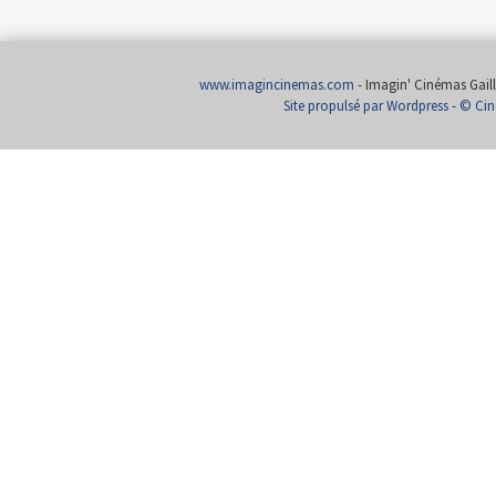
www.imagincinemas.com
- Imagin' Cinémas Gailla
Site propulsé par Wordpress
-
© Cin