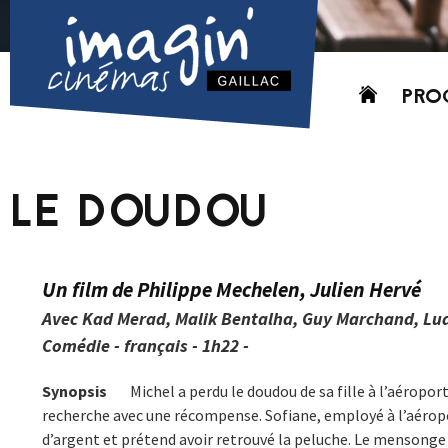
Aller
PRO
au
contenu
AUJO
CETT
LE DOUDOU
PROC
GRIL
P
Un film de Philippe Mechelen, Julien Hervé
PD
Avec Kad Merad, Malik Bentalha, Guy Marchand, Ludo
Comédie - français - 1h22 -
Synopsis
Michel a perdu le doudou de sa fille à l’aéroport
recherche avec une récompense. Sofiane, employé à l’aéroport
d’argent et prétend avoir retrouvé la peluche. Le mensonge 