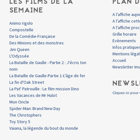
LES FILMS DE LA
PLAN D
SEMAINE
A l’affiche aujo
A l’affiche ce
Animo rigolo
A l’affiche pr
Compostelle
Grille horaire
De la Comédie-Française
Evènements
Des Minions et des monstres
Infos pratique
Jim Queen
Mentions léga
L'Odyssée
Accueil
La Bataille de Gaulle - Partie 2 : J'écris ton
Newsletter Im
nom
La Bataille de Gaulle-Partie 1-L'âge de fer
NEWSL
La fin d'Oak Street
La Pat' Patrouille : Le film mission Dino
Cliquez ici pour 
Les Vacances de Mr Hulot
Mon Oncle
Spider-Man: Brand New Day
The Christophers
Toy Story 5
Vaiana, la légende du bout du monde