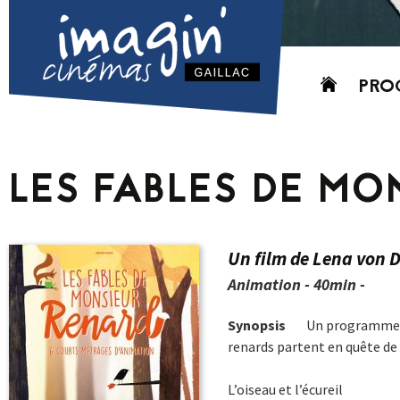
Aller
PRO
au
contenu
AUJO
CETT
LES FABLES DE MO
PROC
GRIL
P
Un film de Lena von 
PD
Animation - 40min -
Synopsis
Un programme de
renards partent en quête de 
L’oiseau et l’écureil