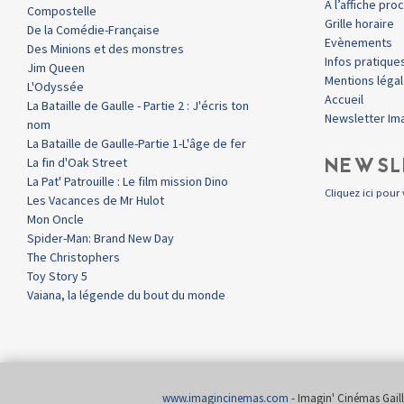
A l’affiche pr
Compostelle
Grille horaire
De la Comédie-Française
Evènements
Des Minions et des monstres
Infos pratique
Jim Queen
Mentions léga
L'Odyssée
Accueil
La Bataille de Gaulle - Partie 2 : J'écris ton
Newsletter Im
nom
La Bataille de Gaulle-Partie 1-L'âge de fer
NEWSL
La fin d'Oak Street
La Pat' Patrouille : Le film mission Dino
Cliquez ici pour 
Les Vacances de Mr Hulot
Mon Oncle
Spider-Man: Brand New Day
The Christophers
Toy Story 5
Vaiana, la légende du bout du monde
www.imagincinemas.com
- Imagin' Cinémas Gailla