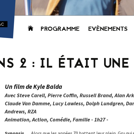
Aller
PROGRAMME
EVÈNEMENTS
au
contenu
AUJOURD’HUI
CETTE SEMAINE
S 2 : IL ÉTAIT UNE
PROCHAINEMENT
GRILLE HORAIRE
PROGRAMME
Un film de Kyle Balda
PDF
Avec Steve Carell, Pierre Coffin, Russell Brand, Alan Ark
Claude Van Damme, Lucy Lawless, Dolph Lundgren, Danny
Andrews, RZA
Animation, Action, Comédie, Famille - 1h27 -
Synopsis
Alors que les années 70 battent leur plein, Gru qui 