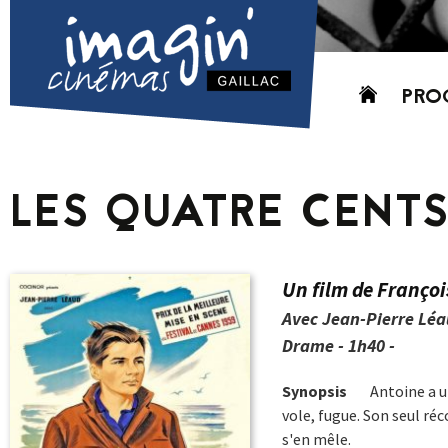
Aller
PRO
au
contenu
AUJO
CETT
LES QUATRE CENTS
PROC
GRIL
P
Un film de Françoi
PD
Avec Jean-Pierre Léa
Drame - 1h40 -
Synopsis
Antoine a u
vole, fugue. Son seul réc
s'en mêle.