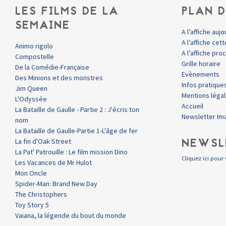
LES FILMS DE LA
PLAN D
SEMAINE
A l’affiche aujo
A l’affiche ce
Animo rigolo
A l’affiche pr
Compostelle
Grille horaire
De la Comédie-Française
Evènements
Des Minions et des monstres
Infos pratique
Jim Queen
Mentions léga
L'Odyssée
Accueil
La Bataille de Gaulle - Partie 2 : J'écris ton
Newsletter Im
nom
La Bataille de Gaulle-Partie 1-L'âge de fer
NEWSL
La fin d'Oak Street
La Pat' Patrouille : Le film mission Dino
Cliquez ici pour 
Les Vacances de Mr Hulot
Mon Oncle
Spider-Man: Brand New Day
The Christophers
Toy Story 5
Vaiana, la légende du bout du monde