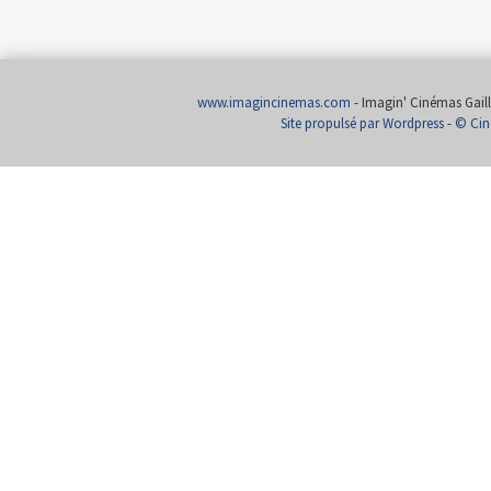
www.imagincinemas.com
- Imagin' Cinémas Gailla
Site propulsé par Wordpress
-
© Cin