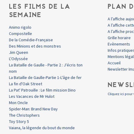
LES FILMS DE LA
PLAN D
SEMAINE
A l’affiche aujo
A l’affiche ce
Animo rigolo
A l’affiche pr
Compostelle
Grille horaire
De la Comédie-Française
Evènements
Des Minions et des monstres
Infos pratique
Jim Queen
Mentions léga
L'Odyssée
Accueil
La Bataille de Gaulle - Partie 2 : J'écris ton
Newsletter Im
nom
La Bataille de Gaulle-Partie 1-L'âge de fer
NEWSL
La fin d'Oak Street
La Pat' Patrouille : Le film mission Dino
Cliquez ici pour 
Les Vacances de Mr Hulot
Mon Oncle
Spider-Man: Brand New Day
The Christophers
Toy Story 5
Vaiana, la légende du bout du monde