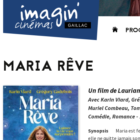
Aller
PRO
au
contenu
AUJO
CETT
MARIA RÊVE
PROC
GRIL
P
Un film de Laurian
PD
Avec Karin Viard, Gr
Muriel Combeau, Tom 
Comédie, Romance - 
Synopsis
Maria est f
elle ne quitte jamais son