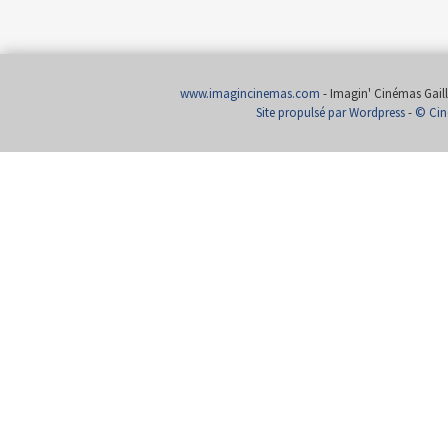
www.imagincinemas.com
- Imagin' Cinémas Gailla
Site propulsé par Wordpress
-
© Cin