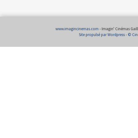
www.imagincinemas.com
- Imagin' Cinémas Gailla
Site propulsé par Wordpress
-
© Cin