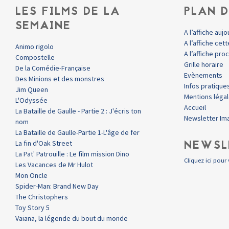
LES FILMS DE LA
PLAN D
SEMAINE
A l’affiche aujo
A l’affiche ce
Animo rigolo
A l’affiche pr
Compostelle
Grille horaire
De la Comédie-Française
Evènements
Des Minions et des monstres
Infos pratique
Jim Queen
Mentions léga
L'Odyssée
Accueil
La Bataille de Gaulle - Partie 2 : J'écris ton
Newsletter Im
nom
La Bataille de Gaulle-Partie 1-L'âge de fer
NEWSL
La fin d'Oak Street
La Pat' Patrouille : Le film mission Dino
Cliquez ici pour 
Les Vacances de Mr Hulot
Mon Oncle
Spider-Man: Brand New Day
The Christophers
Toy Story 5
Vaiana, la légende du bout du monde