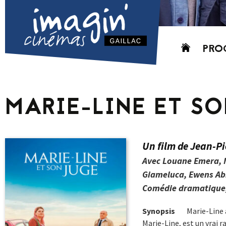
Aller
PRO
au
contenu
AUJO
CETT
MARIE-LINE ET S
PROC
GRIL
P
Un film de Jean-Pi
PD
Avec Louane Emera, M
Giameluca, Ewens Ab
Comédie dramatique,
Synopsis
Marie-Line a
Marie-Line, est un vrai r