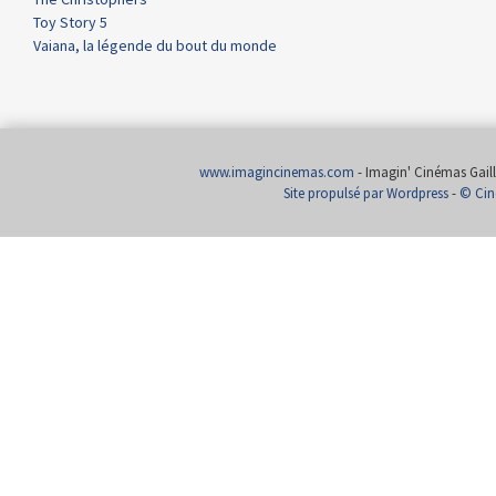
Toy Story 5
Vaiana, la légende du bout du monde
www.imagincinemas.com
- Imagin' Cinémas Gailla
Site propulsé par Wordpress
-
© Cin