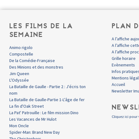
LES FILMS DE LA
PLAN D
SEMAINE
A l’affiche aujo
A l’affiche ce
Animo rigolo
A l’affiche pr
Compostelle
Grille horaire
De la Comédie-Française
Evènements
Des Minions et des monstres
Infos pratique
Jim Queen
Mentions léga
L'Odyssée
Accueil
La Bataille de Gaulle - Partie 2 : J'écris ton
Newsletter Im
nom
La Bataille de Gaulle-Partie 1-L'âge de fer
NEWSL
La fin d'Oak Street
La Pat' Patrouille : Le film mission Dino
Cliquez ici pour 
Les Vacances de Mr Hulot
Mon Oncle
Spider-Man: Brand New Day
The Christophers