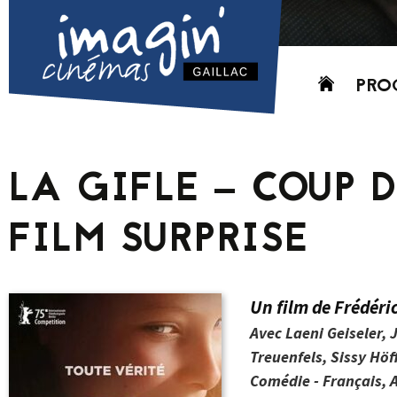
Aller
PRO
au
contenu
AUJO
CETT
LA GIFLE – COUP 
PROC
GRIL
FILM SURPRISE
P
PD
Un film de Frédér
Avec Laeni Geiseler, 
Treuenfels, Sissy Hö
Comédie - Français, 