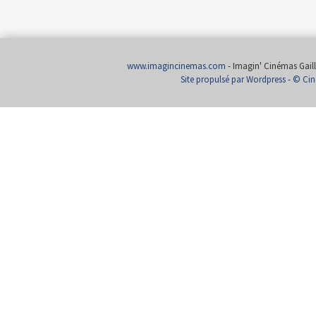
www.imagincinemas.com
- Imagin' Cinémas Gailla
Site propulsé par Wordpress
-
© Cin