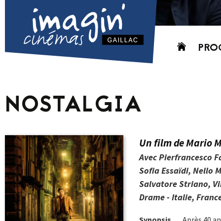
Aller
PRO
au
contenu
AUJO
CETT
NOSTALGIA
PROC
GRIL
P
Un film de Mario 
PD
Avec Pierfrancesco F
Sofia Essaïdi, Nello
Salvatore Striano, Vi
Drame - Italie, France
Synopsis
Après 40 ans