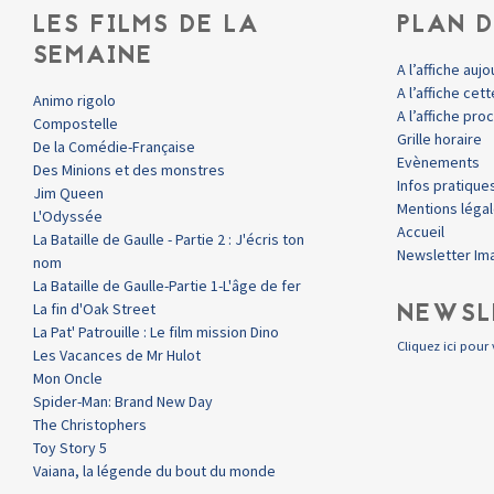
LES FILMS DE LA
PLAN D
SEMAINE
A l’affiche aujo
A l’affiche ce
Animo rigolo
A l’affiche pr
Compostelle
Grille horaire
De la Comédie-Française
Evènements
Des Minions et des monstres
Infos pratique
Jim Queen
Mentions léga
L'Odyssée
Accueil
La Bataille de Gaulle - Partie 2 : J'écris ton
Newsletter Im
nom
La Bataille de Gaulle-Partie 1-L'âge de fer
NEWSL
La fin d'Oak Street
La Pat' Patrouille : Le film mission Dino
Cliquez ici pour 
Les Vacances de Mr Hulot
Mon Oncle
Spider-Man: Brand New Day
The Christophers
Toy Story 5
Vaiana, la légende du bout du monde