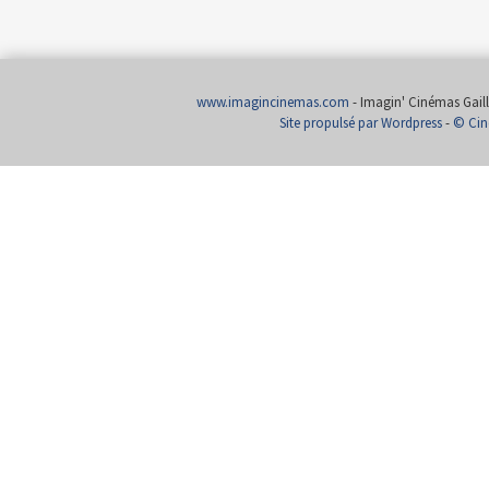
www.imagincinemas.com
- Imagin' Cinémas Gailla
Site propulsé par Wordpress
-
© Cin