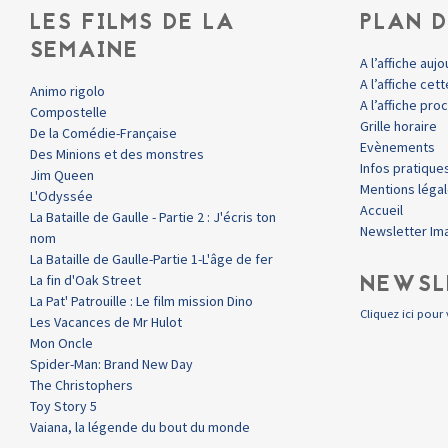
LES FILMS DE LA
PLAN D
SEMAINE
A l’affiche aujo
A l’affiche ce
Animo rigolo
A l’affiche pr
Compostelle
Grille horaire
De la Comédie-Française
Evènements
Des Minions et des monstres
Infos pratique
Jim Queen
Mentions léga
L'Odyssée
Accueil
La Bataille de Gaulle - Partie 2 : J'écris ton
Newsletter Im
nom
La Bataille de Gaulle-Partie 1-L'âge de fer
NEWSL
La fin d'Oak Street
La Pat' Patrouille : Le film mission Dino
Cliquez ici pour 
Les Vacances de Mr Hulot
Mon Oncle
Spider-Man: Brand New Day
The Christophers
Toy Story 5
Vaiana, la légende du bout du monde