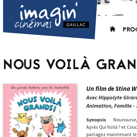
Aller
PRO
au
contenu
AUJO
CETT
NOUS VOILÀ GRAN
PROC
GRIL
P
Un film de Stina 
PD
Avec Hippolyte Girar
Animation, Famille - 
Synopsis
Nounourse, 
Après Qui Voilà ? et Cou
partagez maintenant les