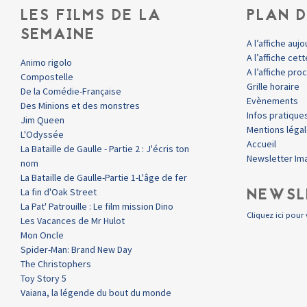
LES FILMS DE LA
PLAN D
SEMAINE
A l’affiche aujo
A l’affiche ce
Animo rigolo
A l’affiche pr
Compostelle
Grille horaire
De la Comédie-Française
Evènements
Des Minions et des monstres
Infos pratique
Jim Queen
Mentions léga
L'Odyssée
Accueil
La Bataille de Gaulle - Partie 2 : J'écris ton
Newsletter Im
nom
La Bataille de Gaulle-Partie 1-L'âge de fer
NEWSL
La fin d'Oak Street
La Pat' Patrouille : Le film mission Dino
Cliquez ici pour 
Les Vacances de Mr Hulot
Mon Oncle
Spider-Man: Brand New Day
The Christophers
Toy Story 5
Vaiana, la légende du bout du monde