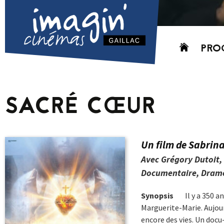
Aller
PRO
au
contenu
AUJO
CETT
SACRÉ CŒUR
PROC
GRIL
P
Un film de Sabrina
PD
Avec Grégory Dutoit,
Documentaire, Drame
Synopsis
Il y a 350 a
Marguerite-Marie. Aujou
encore des vies. Un docu-