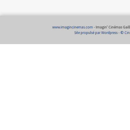
www.imagincinemas.com
- Imagin' Cinémas Gailla
Site propulsé par Wordpress
-
© Cin