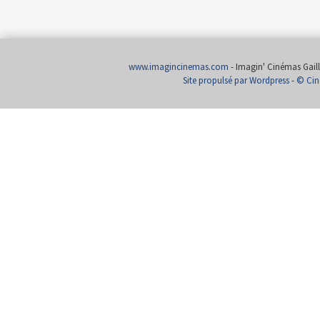
www.imagincinemas.com
- Imagin' Cinémas Gailla
Site propulsé par Wordpress
-
© Cin