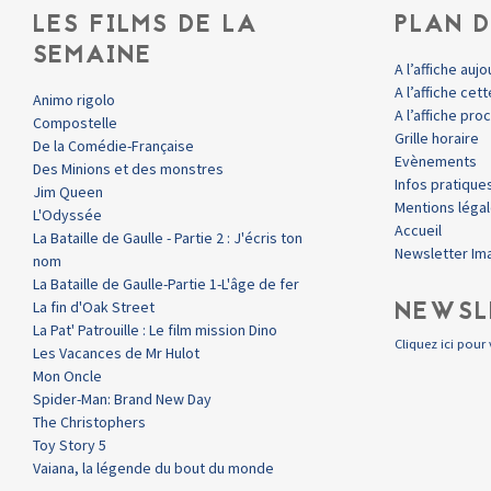
LES FILMS DE LA
PLAN D
SEMAINE
A l’affiche aujo
A l’affiche ce
Animo rigolo
A l’affiche pr
Compostelle
Grille horaire
De la Comédie-Française
Evènements
Des Minions et des monstres
Infos pratique
Jim Queen
Mentions léga
L'Odyssée
Accueil
La Bataille de Gaulle - Partie 2 : J'écris ton
Newsletter Im
nom
La Bataille de Gaulle-Partie 1-L'âge de fer
NEWSL
La fin d'Oak Street
La Pat' Patrouille : Le film mission Dino
Cliquez ici pour 
Les Vacances de Mr Hulot
Mon Oncle
Spider-Man: Brand New Day
The Christophers
Toy Story 5
Vaiana, la légende du bout du monde