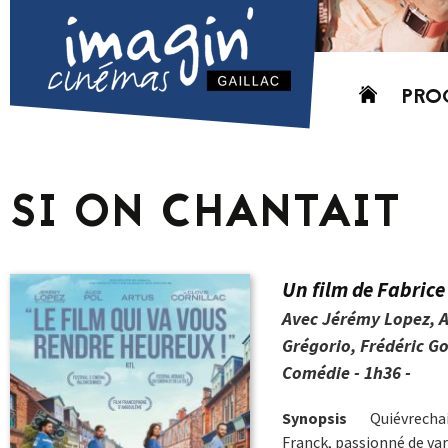
Aller
PRO
au
contenu
AUJO
CETT
SI ON CHANTAIT
PROC
GRIL
P
Un film de Fabric
PD
Avec Jérémy Lopez, Al
Grégorio, Frédéric Go
Comédie - 1h36 -
Synopsis
Quiévrechain
Franck, passionné de var