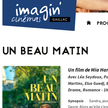
Aller
PRO
au
contenu
AUJO
CETT
UN BEAU MATIN
PROC
GRIL
P
Un film de Mia Ha
PD
Avec Léa Seydoux, Pa
Martins, Elsa Guedj
Drame, Romance - 1h
Synopsis
Sandra, jeun
Georg. Alors qu'elle s'e