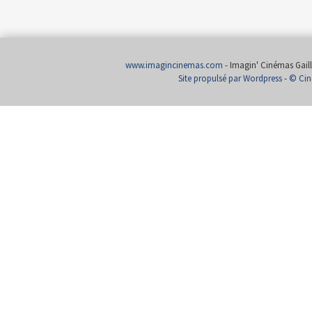
www.imagincinemas.com
- Imagin' Cinémas Gailla
Site propulsé par Wordpress
-
© Cin