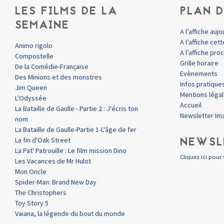
LES FILMS DE LA
PLAN D
SEMAINE
A l’affiche aujo
A l’affiche ce
Animo rigolo
A l’affiche pr
Compostelle
Grille horaire
De la Comédie-Française
Evènements
Des Minions et des monstres
Infos pratique
Jim Queen
Mentions léga
L'Odyssée
Accueil
La Bataille de Gaulle - Partie 2 : J'écris ton
Newsletter Im
nom
La Bataille de Gaulle-Partie 1-L'âge de fer
NEWSL
La fin d'Oak Street
La Pat' Patrouille : Le film mission Dino
Cliquez ici pour 
Les Vacances de Mr Hulot
Mon Oncle
Spider-Man: Brand New Day
The Christophers
Toy Story 5
Vaiana, la légende du bout du monde