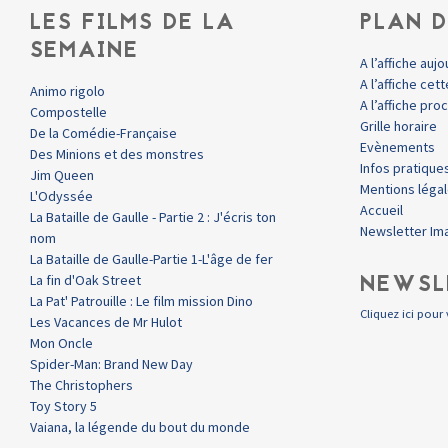
LES FILMS DE LA
PLAN D
SEMAINE
A l’affiche aujo
A l’affiche ce
Animo rigolo
A l’affiche pr
Compostelle
Grille horaire
De la Comédie-Française
Evènements
Des Minions et des monstres
Infos pratique
Jim Queen
Mentions léga
L'Odyssée
Accueil
La Bataille de Gaulle - Partie 2 : J'écris ton
Newsletter Im
nom
La Bataille de Gaulle-Partie 1-L'âge de fer
NEWSL
La fin d'Oak Street
La Pat' Patrouille : Le film mission Dino
Cliquez ici pour 
Les Vacances de Mr Hulot
Mon Oncle
Spider-Man: Brand New Day
The Christophers
Toy Story 5
Vaiana, la légende du bout du monde