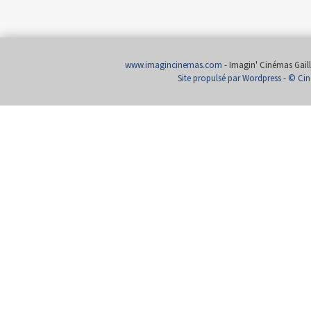
www.imagincinemas.com
- Imagin' Cinémas Gailla
Site propulsé par Wordpress
-
© Cin