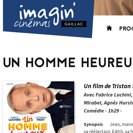
Aller
PRO
au
contenu
AUJO
CETT
UN HOMME HEURE
PROC
GRIL
P
Un film de Tristan
PD
Avec Fabrice Luchini,
Mirabel, Agnès Hurste
Comédie - 1h29 -
Synopsis
Jean, maire
sa réélection. Edith, sa