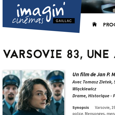
Aller
PRO
au
contenu
AUJO
CETT
VARSOVIE 83, UNE 
PROC
GRIL
P
Un film de Jan P. 
PD
Avec Tomasz Zietek, 
Więckiewicz
Drame, Historique - P
Synopsis
Varsovie, 19
police. Mensonges, menac