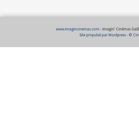
www.imagincinemas.com
- Imagin' Cinémas Gailla
Site propulsé par Wordpress
-
© Cin