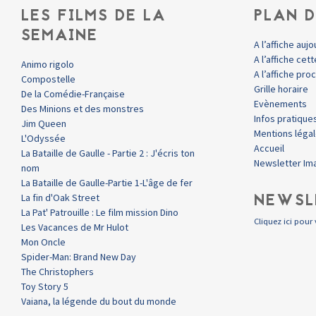
LES FILMS DE LA
PLAN D
SEMAINE
A l’affiche aujo
A l’affiche ce
Animo rigolo
A l’affiche pr
Compostelle
Grille horaire
De la Comédie-Française
Evènements
Des Minions et des monstres
Infos pratique
Jim Queen
Mentions léga
L'Odyssée
Accueil
La Bataille de Gaulle - Partie 2 : J'écris ton
Newsletter Im
nom
La Bataille de Gaulle-Partie 1-L'âge de fer
NEWSL
La fin d'Oak Street
La Pat' Patrouille : Le film mission Dino
Cliquez ici pour 
Les Vacances de Mr Hulot
Mon Oncle
Spider-Man: Brand New Day
The Christophers
Toy Story 5
Vaiana, la légende du bout du monde