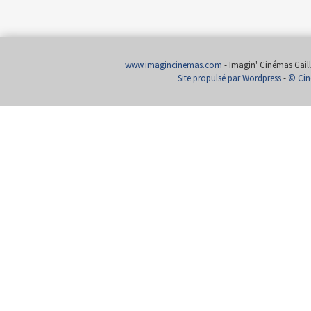
www.imagincinemas.com
- Imagin' Cinémas Gailla
Site propulsé par Wordpress
-
© Cin