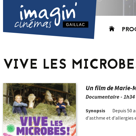
Aller
PRO
au
contenu
AUJO
CETT
VIVE LES MICROBE
PROC
GRIL
P
Un film de Marie-
PD
Documentaire - 1h34 
Synopsis
Depuis 50 an
d'asthme et d'allergies 