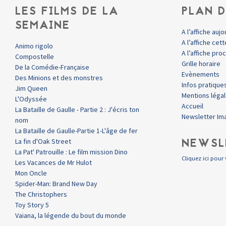
LES FILMS DE LA
PLAN D
SEMAINE
A l’affiche aujo
A l’affiche ce
Animo rigolo
A l’affiche pr
Compostelle
Grille horaire
De la Comédie-Française
Evènements
Des Minions et des monstres
Infos pratique
Jim Queen
Mentions léga
L'Odyssée
Accueil
La Bataille de Gaulle - Partie 2 : J'écris ton
Newsletter Im
nom
La Bataille de Gaulle-Partie 1-L'âge de fer
NEWSL
La fin d'Oak Street
La Pat' Patrouille : Le film mission Dino
Cliquez ici pour 
Les Vacances de Mr Hulot
Mon Oncle
Spider-Man: Brand New Day
The Christophers
Toy Story 5
Vaiana, la légende du bout du monde