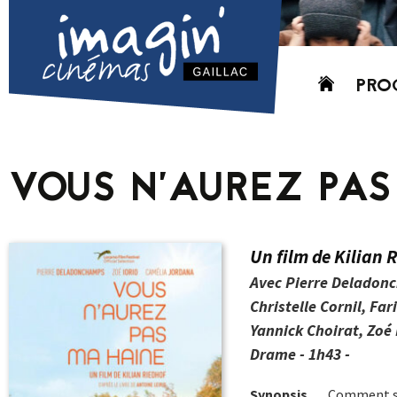
Aller
PRO
au
contenu
AUJO
CETT
VOUS N’AUREZ PA
PROC
GRIL
P
Un film de Kilian 
PD
Avec Pierre Deladon
Christelle Cornil, F
Yannick Choirat, Zoé 
Drame - 1h43 -
Synopsis
Comment sur