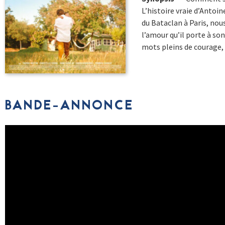
L’histoire vraie d’Antoi
du Bataclan à Paris, nou
l’amour qu’il porte à so
mots pleins de courage, 
BANDE-ANNONCE