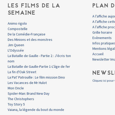
LES FILMS DE LA
PLAN D
SEMAINE
A l’affiche aujo
A l’affiche ce
Animo rigolo
A l’affiche pr
Compostelle
Grille horaire
De la Comédie-Française
Evènements
Des Minions et des monstres
Infos pratique
Jim Queen
Mentions léga
L'Odyssée
Accueil
La Bataille de Gaulle - Partie 2 : J'écris ton
Newsletter Im
nom
La Bataille de Gaulle-Partie 1-L'âge de fer
NEWSL
La fin d'Oak Street
La Pat' Patrouille : Le film mission Dino
Cliquez ici pour 
Les Vacances de Mr Hulot
Mon Oncle
Spider-Man: Brand New Day
The Christophers
Toy Story 5
Vaiana, la légende du bout du monde