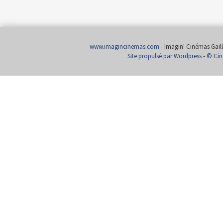
www.imagincinemas.com
- Imagin' Cinémas Gailla
Site propulsé par Wordpress
-
© Cin