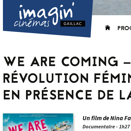
Aller
PRO
au
contenu
AUJO
CETT
WE ARE COMING –
PROC
GRIL
RÉVOLUTION FÉMIN
P
PD
EN PRÉSENCE DE L
Un film de Nina F
Documentaire - 1h27 