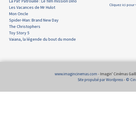
La Pat' Patrouille : Le film mission Dino
Cliquez ici pour 
Les Vacances de Mr Hulot
Mon Oncle
Spider-Man: Brand New Day
The Christophers
Toy Story 5
Vaiana, la légende du bout du monde
www.imagincinemas.com
- Imagin' Cinémas Gailla
Site propulsé par Wordpress
-
© Cin