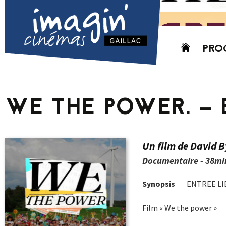
Aller
PRO
au
contenu
AUJO
CETT
WE THE POWER. – 
PROC
GRIL
P
Un film de David B
PD
Documentaire - 38mi
Synopsis
ENTREE LI
Film « We the power »