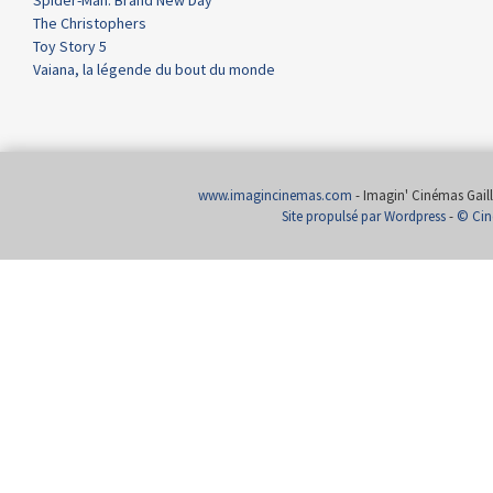
Spider-Man: Brand New Day
The Christophers
Toy Story 5
Vaiana, la légende du bout du monde
www.imagincinemas.com
- Imagin' Cinémas Gailla
Site propulsé par Wordpress
-
© Cin