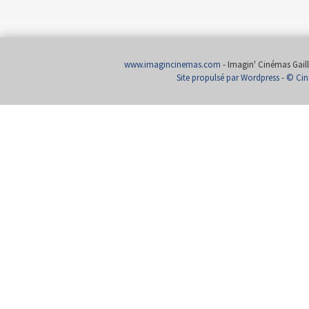
www.imagincinemas.com
- Imagin' Cinémas Gailla
Site propulsé par Wordpress
-
© Cin