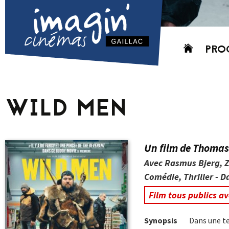
Aller
PRO
au
contenu
AUJO
CETT
WILD MEN
PROC
GRIL
P
Un film de Thoma
PD
Avec Rasmus Bjerg, Za
Comédie, Thriller - D
Film tous publics a
Synopsis
Dans une te