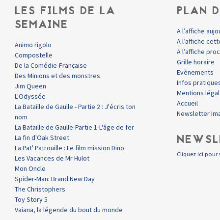
LES FILMS DE LA
PLAN D
SEMAINE
A l’affiche aujo
A l’affiche ce
Animo rigolo
A l’affiche pr
Compostelle
Grille horaire
De la Comédie-Française
Evènements
Des Minions et des monstres
Infos pratique
Jim Queen
Mentions léga
L'Odyssée
Accueil
La Bataille de Gaulle - Partie 2 : J'écris ton
Newsletter Im
nom
La Bataille de Gaulle-Partie 1-L'âge de fer
NEWSL
La fin d'Oak Street
La Pat' Patrouille : Le film mission Dino
Cliquez ici pour 
Les Vacances de Mr Hulot
Mon Oncle
Spider-Man: Brand New Day
The Christophers
Toy Story 5
Vaiana, la légende du bout du monde