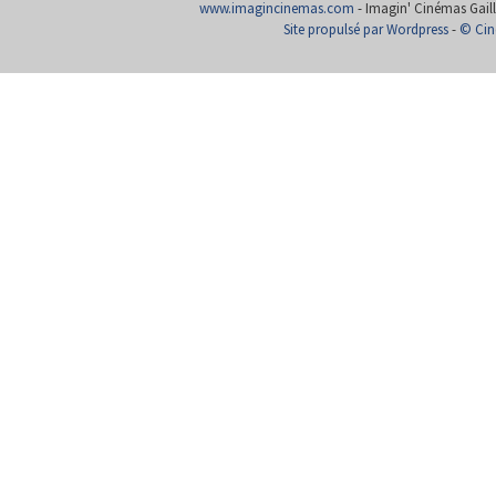
www.imagincinemas.com
- Imagin' Cinémas Gailla
Site propulsé par Wordpress
-
© Cin