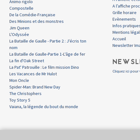
Animo rigolo
A l’affiche pr
Compostelle
Grille horaire
De la Comédie-Française
Evènements
Des Minions et des monstres
Infos pratique
Jim Queen
Mentions léga
L'Odyssée
Accueil
La Bataille de Gaulle - Partie 2 : J'écris ton
Newsletter Im
nom
La Bataille de Gaulle-Partie 1-L'âge de fer
NEWSL
La fin d'Oak Street
La Pat' Patrouille : Le film mission Dino
Cliquez ici pour 
Les Vacances de Mr Hulot
Mon Oncle
Spider-Man: Brand New Day
The Christophers
Toy Story 5
Vaiana, la légende du bout du monde