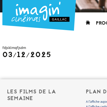
Aller
PRO
au
contenu
AUJO
CETT
fdjsklmqfjsdm
PROC
03/12/2025
GRIL
P
PD
LES FILMS DE LA
PLAN D
SEMAINE
A l’affiche aujo
A l’affiche ce