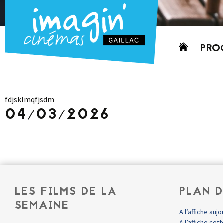
Aller
PRO
au
contenu
AUJO
CETT
fdjsklmqfjsdm
PROC
04/03/2026
GRIL
P
PD
LES FILMS DE LA
PLAN D
SEMAINE
A l’affiche aujo
A l’affiche ce