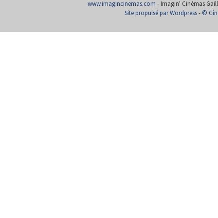
www.imagincinemas.com
- Imagin' Cinémas Gailla
Site propulsé par Wordpress
-
© Cin