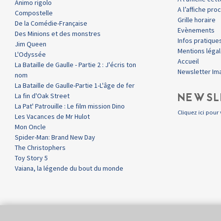
Animo rigolo
A l’affiche pr
Compostelle
Grille horaire
De la Comédie-Française
Evènements
Des Minions et des monstres
Infos pratique
Jim Queen
Mentions léga
L'Odyssée
Accueil
La Bataille de Gaulle - Partie 2 : J'écris ton
Newsletter Im
nom
La Bataille de Gaulle-Partie 1-L'âge de fer
NEWSL
La fin d'Oak Street
La Pat' Patrouille : Le film mission Dino
Cliquez ici pour 
Les Vacances de Mr Hulot
Mon Oncle
Spider-Man: Brand New Day
The Christophers
Toy Story 5
Vaiana, la légende du bout du monde