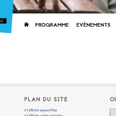
Aller
PROGRAMME
EVÈNEMENTS
au
contenu
AUJOURD’HUI
CETTE SEMAINE
PROCHAINEMENT
GRILLE HORAIRE
PROGRAMME
PDF
PLAN DU SITE
O
A l’affiche aujourd’hui
A l’affiche cette semaine