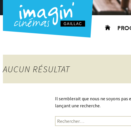
Aller
PRO
au
contenu
AUJO
CETT
PROC
AUCUN RÉSULTAT
GRIL
P
PD
Il semblerait que nous ne soyons pas 
lançant une recherche.
Rechercher :