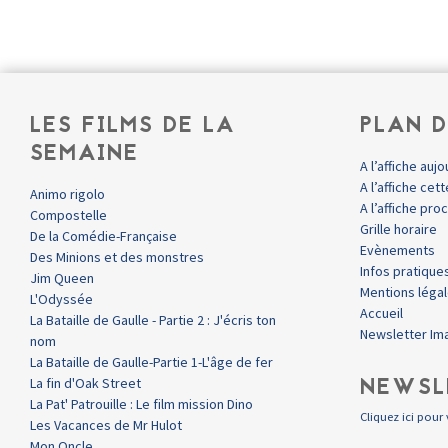
LES FILMS DE LA
PLAN D
SEMAINE
A l’affiche aujo
A l’affiche ce
Animo rigolo
A l’affiche pr
Compostelle
Grille horaire
De la Comédie-Française
Evènements
Des Minions et des monstres
Infos pratique
Jim Queen
Mentions léga
L'Odyssée
Accueil
La Bataille de Gaulle - Partie 2 : J'écris ton
Newsletter Im
nom
La Bataille de Gaulle-Partie 1-L'âge de fer
NEWSL
La fin d'Oak Street
La Pat' Patrouille : Le film mission Dino
Cliquez ici pour 
Les Vacances de Mr Hulot
Mon Oncle