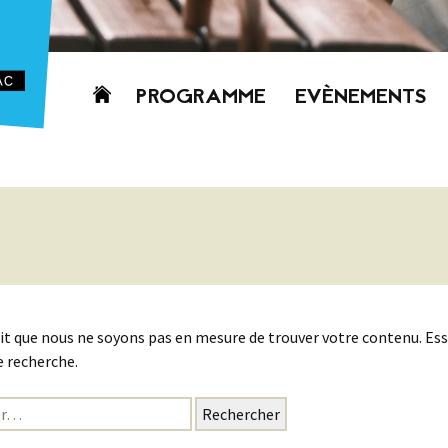
Aller
PROGRAMME
EVÈNEMENTS
au
contenu
AUJOURD’HUI
CETTE SEMAINE
PROCHAINEMENT
GRILLE HORAIRE
PROGRAMME
PDF
it que nous ne soyons pas en mesure de trouver votre contenu. Es
 recherche.
: