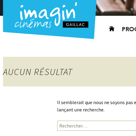
Aller
PRO
au
contenu
AUJO
CETT
PROC
AUCUN RÉSULTAT
GRIL
P
PD
Il semblerait que nous ne soyons pas 
lançant une recherche.
Rechercher :