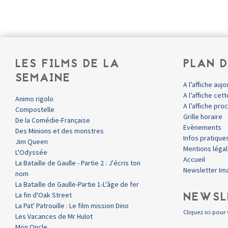
LES FILMS DE LA
PLAN D
SEMAINE
A l’affiche aujo
A l’affiche ce
Animo rigolo
A l’affiche pr
Compostelle
Grille horaire
De la Comédie-Française
Evènements
Des Minions et des monstres
Infos pratique
Jim Queen
Mentions léga
L'Odyssée
Accueil
La Bataille de Gaulle - Partie 2 : J'écris ton
Newsletter Im
nom
La Bataille de Gaulle-Partie 1-L'âge de fer
NEWSL
La fin d'Oak Street
La Pat' Patrouille : Le film mission Dino
Cliquez ici pour 
Les Vacances de Mr Hulot
Mon Oncle