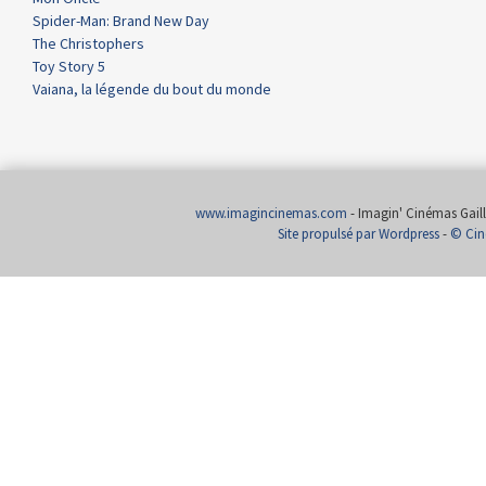
Spider-Man: Brand New Day
The Christophers
Toy Story 5
Vaiana, la légende du bout du monde
www.imagincinemas.com
- Imagin' Cinémas Gailla
Site propulsé par Wordpress
-
© Cin