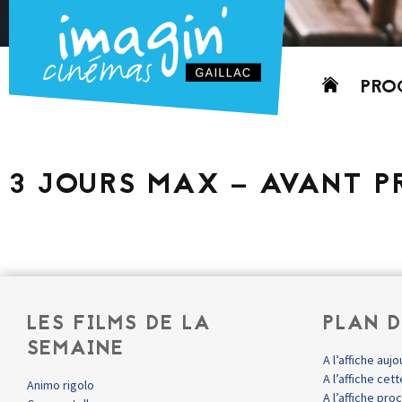
Aller
PRO
au
contenu
AUJO
CETT
3 JOURS MAX – AVANT P
PROC
GRIL
P
PD
LES FILMS DE LA
PLAN D
SEMAINE
A l’affiche aujo
A l’affiche ce
Animo rigolo
A l’affiche pr