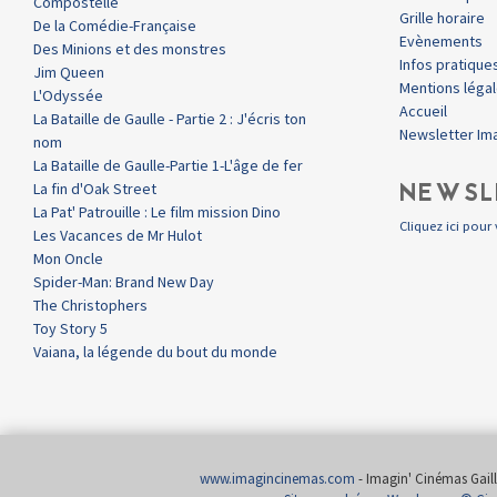
Compostelle
Grille horaire
De la Comédie-Française
Evènements
Des Minions et des monstres
Infos pratique
Jim Queen
Mentions léga
L'Odyssée
Accueil
La Bataille de Gaulle - Partie 2 : J'écris ton
Newsletter Im
nom
La Bataille de Gaulle-Partie 1-L'âge de fer
NEWSL
La fin d'Oak Street
La Pat' Patrouille : Le film mission Dino
Cliquez ici pour 
Les Vacances de Mr Hulot
Mon Oncle
Spider-Man: Brand New Day
The Christophers
Toy Story 5
Vaiana, la légende du bout du monde
www.imagincinemas.com
- Imagin' Cinémas Gailla