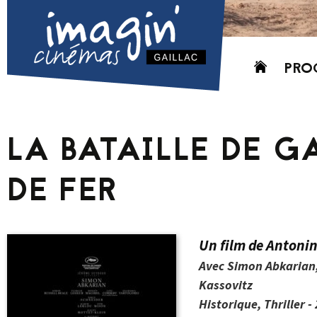
Aller
PRO
au
contenu
AUJO
CETT
LA BATAILLE DE G
PROC
GRIL
DE FER
P
PD
Un film de Antoni
Avec Simon Abkarian,
Kassovitz
Historique, Thriller -