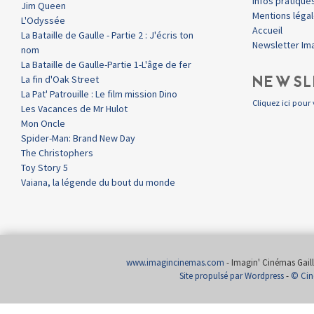
Infos pratique
Jim Queen
Mentions léga
L'Odyssée
Accueil
La Bataille de Gaulle - Partie 2 : J'écris ton
Newsletter Im
nom
La Bataille de Gaulle-Partie 1-L'âge de fer
NEWSL
La fin d'Oak Street
La Pat' Patrouille : Le film mission Dino
Cliquez ici pour 
Les Vacances de Mr Hulot
Mon Oncle
Spider-Man: Brand New Day
The Christophers
Toy Story 5
Vaiana, la légende du bout du monde
www.imagincinemas.com
- Imagin' Cinémas Gailla
Site propulsé par Wordpress
-
© Cin