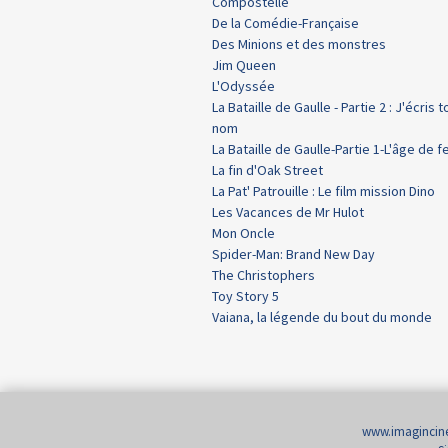
Compostelle
De la Comédie-Française
Des Minions et des monstres
Jim Queen
L'Odyssée
La Bataille de Gaulle - Partie 2 : J'écris t
nom
La Bataille de Gaulle-Partie 1-L'âge de f
La fin d'Oak Street
La Pat' Patrouille : Le film mission Dino
Les Vacances de Mr Hulot
Mon Oncle
Spider-Man: Brand New Day
The Christophers
Toy Story 5
Vaiana, la légende du bout du monde
www.imaginci