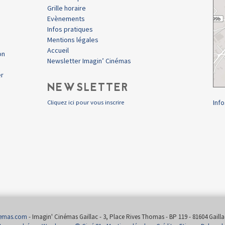
Grille horaire
Evènements
Infos pratiques
Mentions légales
Accueil
on
Newsletter Imagin’ Cinémas
er
NEWSLETTER
Info
Cliquez ici pour vous inscrire
nemas.com
- Imagin' Cinémas Gaillac - 3, Place Rives Thomas - BP 119 - 81604 Gaillac