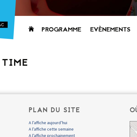
Aller
PROGRAMME
EVÈNEMENTS
au
contenu
AUJOURD’HUI
CETTE SEMAINE
TIME
PROCHAINEMENT
GRILLE HORAIRE
PROGRAMME
PDF
PLAN DU SITE
O
A l’affiche aujourd’hui
A l’affiche cette semaine
A l’affiche prochainement