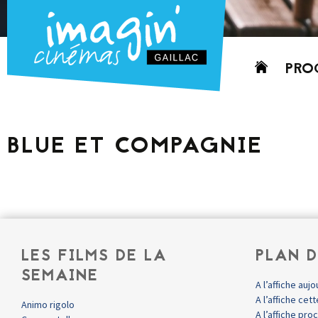
Aller
PRO
au
contenu
AUJO
CETT
BLUE ET COMPAGNIE
PROC
GRIL
P
PD
LES FILMS DE LA
PLAN D
SEMAINE
A l’affiche aujo
A l’affiche ce
Animo rigolo
A l’affiche pr