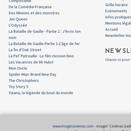
Compostelle
Grille horaire
De la Comédie-Française
Evènements
Des Minions et des monstres
Infos pratique
Jim Queen
Mentions léga
L'Odyssée
Accueil
La Bataille de Gaulle - Partie 2 : J'écris ton
Newsletter Im
nom
La Bataille de Gaulle-Partie 1-L'âge de fer
NEWSL
La fin d'Oak Street
La Pat' Patrouille : Le film mission Dino
Cliquez ici pour 
Les Vacances de Mr Hulot
Mon Oncle
Spider-Man: Brand New Day
The Christophers
Toy Story 5
Vaiana, la légende du bout du monde
www.imagincinemas.com
- Imagin' Cinémas Gailla