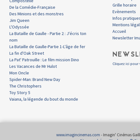
Compostelle
Grille horaire
De la Comédie-Française
Evènements
Des Minions et des monstres
Infos pratique
Jim Queen
Mentions léga
L'Odyssée
Accueil
La Bataille de Gaulle - Partie 2 : J'écris ton
Newsletter Im
nom
La Bataille de Gaulle-Partie 1-L'âge de fer
NEWSL
La fin d'Oak Street
La Pat' Patrouille : Le film mission Dino
Cliquez ici pour 
Les Vacances de Mr Hulot
Mon Oncle
Spider-Man: Brand New Day
The Christophers
Toy Story 5
Vaiana, la légende du bout du monde
www.imagincinemas.com
- Imagin' Cinémas Gailla