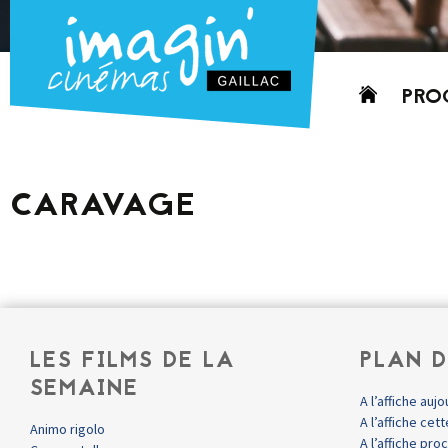
Aller
PRO
au
contenu
AUJO
CETT
CARAVAGE
PROC
GRIL
P
PD
LES FILMS DE LA
PLAN D
SEMAINE
A l’affiche aujo
A l’affiche ce
Animo rigolo
A l’affiche pr