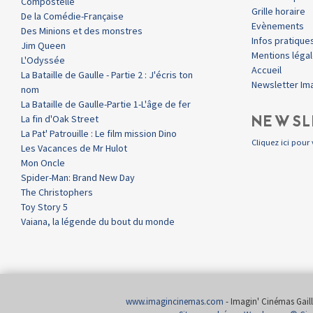
Compostelle
Grille horaire
De la Comédie-Française
Evènements
Des Minions et des monstres
Infos pratique
Jim Queen
Mentions léga
L'Odyssée
Accueil
La Bataille de Gaulle - Partie 2 : J'écris ton
Newsletter Im
nom
La Bataille de Gaulle-Partie 1-L'âge de fer
NEWSL
La fin d'Oak Street
La Pat' Patrouille : Le film mission Dino
Cliquez ici pour 
Les Vacances de Mr Hulot
Mon Oncle
Spider-Man: Brand New Day
The Christophers
Toy Story 5
Vaiana, la légende du bout du monde
www.imagincinemas.com
- Imagin' Cinémas Gailla