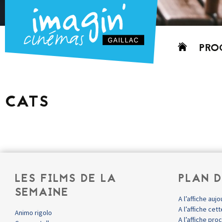
Aller
PRO
au
contenu
AUJO
CETT
CATS
PROC
GRIL
P
PD
LES FILMS DE LA
PLAN D
SEMAINE
A l’affiche aujo
A l’affiche ce
Animo rigolo
A l’affiche pr