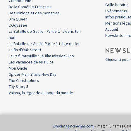
Compostelle
Grille horaire
De la Comédie-Française
Evènements
Des Minions et des monstres
Infos pratique
Jim Queen
Mentions léga
L'Odyssée
Accueil
La Bataille de Gaulle - Partie 2 : J'écris ton
Newsletter Im
nom
La Bataille de Gaulle-Partie 1-L'âge de fer
NEWSL
La fin d'Oak Street
La Pat' Patrouille : Le film mission Dino
Cliquez ici pour 
Les Vacances de Mr Hulot
Mon Oncle
Spider-Man: Brand New Day
The Christophers
Toy Story 5
Vaiana, la légende du bout du monde
www.imagincinemas.com
- Imagin' Cinémas Gailla