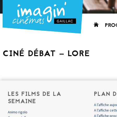
Aller
PRO
au
contenu
AUJO
CETT
CINÉ DÉBAT – LORE
PROC
GRIL
P
PD
LES FILMS DE LA
PLAN D
SEMAINE
A l’affiche aujo
A l’affiche ce
Animo rigolo
A l’affiche pr