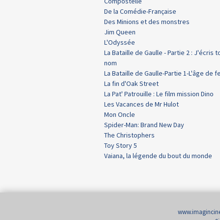
Compostelle
De la Comédie-Française
Des Minions et des monstres
Jim Queen
L'Odyssée
La Bataille de Gaulle - Partie 2 : J'écris t
nom
La Bataille de Gaulle-Partie 1-L'âge de f
La fin d'Oak Street
La Pat' Patrouille : Le film mission Dino
Les Vacances de Mr Hulot
Mon Oncle
Spider-Man: Brand New Day
The Christophers
Toy Story 5
Vaiana, la légende du bout du monde
www.imaginci