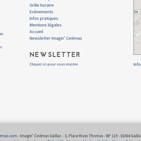
Grille horaire
Evènements
Infos pratiques
Mentions légales
Accueil
on
Newsletter Imagin’ Cinémas
er
NEWSLETTER
Info
Cliquez ici pour vous inscrire
nemas.com
- Imagin' Cinémas Gaillac - 3, Place Rives Thomas - BP 119 - 81604 Gaillac