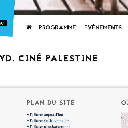
Aller
PROGRAMME
EVÈNEMENTS
au
contenu
AUJOURD’HUI
CETTE SEMAINE
LYD. CINÉ PALESTINE
PROCHAINEMENT
GRILLE HORAIRE
PROGRAMME
PDF
PLAN DU SITE
O
A l’affiche aujourd’hui
A l’affiche cette semaine
A l’affiche prochainement